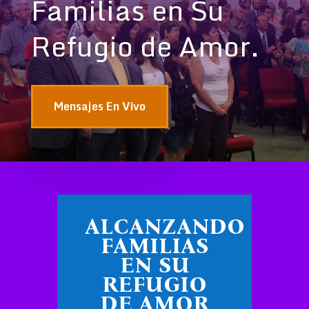
Familias en Su
Refugio de Amor.
Mensajes En Vivo
ALCANZANDO
FAMILIAS
EN SU
REFUGIO
DE AMOR