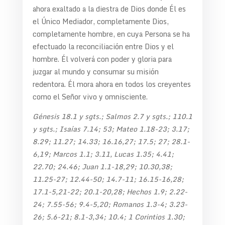
ahora exaltado a la diestra de Dios donde Él es
el Único Mediador, completamente Dios,
completamente hombre, en cuya Persona se ha
efectuado la reconciliación entre Dios y el
hombre. Él volverá con poder y gloria para
juzgar al mundo y consumar su misión
redentora. Él mora ahora en todos los creyentes
como el Señor vivo y omnisciente.
Génesis 18.1 y sgts.; Salmos 2.7 y sgts.; 110.1
y sgts.; Isaías 7.14; 53; Mateo 1.18-23; 3.17;
8.29; 11.27; 14.33; 16.16,27; 17.5; 27; 28.1-
6,19; Marcos 1.1; 3.11, Lucas 1.35; 4.41;
22.70; 24.46; Juan 1.1-18,29; 10.30,38;
11.25-27; 12.44-50; 14.7-11; 16.15-16,28;
17.1-5,21-22; 20.1-20,28; Hechos 1.9; 2.22-
24; 7.55-56; 9.4-5,20; Romanos 1.3-4; 3.23-
26; 5.6-21; 8.1-3,34; 10.4; 1 Corintios 1.30;