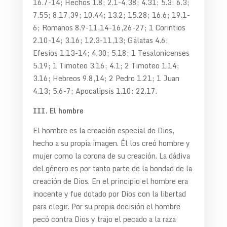
16.7-14; Hechos 1.8; 2.1-4,38; 4.31; 5.3; 6.3;
7.55; 8.17,39; 10.44; 13.2; 15.28; 16.6; 19.1-
6; Romanos 8.9-11,14-16,26-27; 1 Corintios
2.10-14; 3.16; 12.3-11,13; Gálatas 4.6;
Efesios 1.13-14; 4.30; 5.18; 1 Tesalonicenses
5.19; 1 Timoteo 3.16; 4.1; 2 Timoteo 1.14;
3.16; Hebreos 9.8,14; 2 Pedro 1.21; 1 Juan
4.13; 5.6-7; Apocalipsis 1.10: 22.17.
III. El hombre
El hombre es la creación especial de Dios,
hecho a su propia imagen. Él los creó hombre y
mujer como la corona de su creación. La dádiva
del género es por tanto parte de la bondad de la
creación de Dios. En el principio el hombre era
inocente y fue dotado por Dios con la libertad
para elegir. Por su propia decisión el hombre
pecó contra Dios y trajo el pecado a la raza