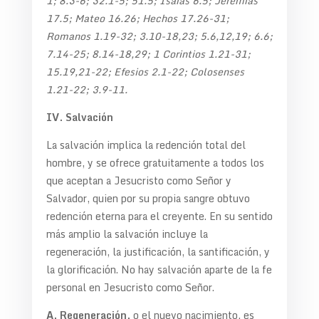
1; 8.3-6; 32.1-5; 51.5; Isaías 6.5; Jeremías
17.5; Mateo 16.26; Hechos 17.26-31;
Romanos 1.19-32; 3.10-18,23; 5.6,12,19; 6.6;
7.14-25; 8.14-18,29; 1 Corintios 1.21-31;
15.19,21-22; Efesios 2.1-22; Colosenses
1.21-22; 3.9-11.
IV. Salvación
La salvación implica la redención total del
hombre, y se ofrece gratuitamente a todos los
que aceptan a Jesucristo como Señor y
Salvador, quien por su propia sangre obtuvo
redención eterna para el creyente. En su sentido
más amplio la salvación incluye la
regeneración, la justificación, la santificación, y
la glorificación. No hay salvación aparte de la fe
personal en Jesucristo como Señor.
A. Regeneración,
o el nuevo nacimiento, es