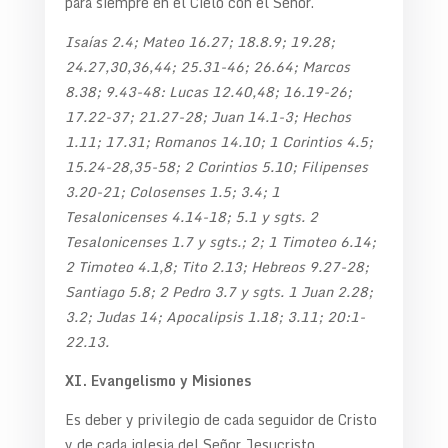
para siempre en el Cielo con el Señor.
Isaías 2.4; Mateo 16.27; 18.8.9; 19.28;
24.27,30,36,44; 25.31-46; 26.64; Marcos
8.38; 9.43-48: Lucas 12.40,48; 16.19-26;
17.22-37; 21.27-28; Juan 14.1-3; Hechos
1.11; 17.31; Romanos 14.10; 1 Corintios 4.5;
15.24-28,35-58; 2 Corintios 5.10; Filipenses
3.20-21; Colosenses 1.5; 3.4; 1
Tesalonicenses 4.14-18; 5.1 y sgts. 2
Tesalonicenses 1.7 y sgts.; 2; 1 Timoteo 6.14;
2 Timoteo 4.1,8; Tito 2.13; Hebreos 9.27-28;
Santiago 5.8; 2 Pedro 3.7 y sgts. 1 Juan 2.28;
3.2; Judas 14; Apocalipsis 1.18; 3.11; 20:1-
22.13.
XI. Evangelismo y Misiones
Es deber y privilegio de cada seguidor de Cristo
y de cada iglesia del Señor Jesucristo