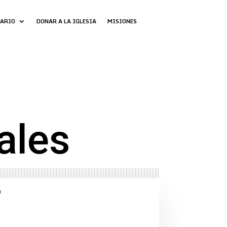
DARIO
DONAR A LA IGLESIA
MISIONES
ales
”