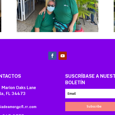
NTACTOS
SUSCRÍBASE A NUES
BOLETÍN
 Marion Oaks Lane
la, FL 34473
siadeamor@cfl.rr.com
Subscribe